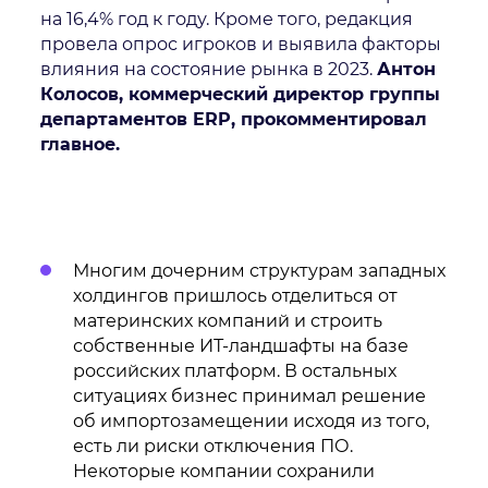
на 16,4% год к году. Кроме того, редакция
провела опрос игроков и выявила факторы
влияния на состояние рынка в 2023.
Антон
Колосов, коммерческий директор группы
Даю
согласие
на обработку персональных данных
департаментов ERP, прокомментировал
Политика обработки персональных данных
главное.
Я
согласен
на получение рекламно-информационных
рассылок
Oтправить
Благодарим за заявку!
Многим дочерним структурам западных
холдингов пришлось отделиться от
После обработки заявки с вами свяжется наш
материнских компаний и строить
специалист.
собственные ИТ-ландшафты на базе
Не волнуйтесь, если пропустите звонок, мы
российских платформ. В остальных
ситуациях бизнес принимал решение
обязательно
перезвоним еще раз!
об импортозамещении исходя из того,
есть ли риски отключения ПО.
Некоторые компании сохранили