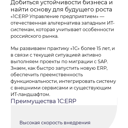
Добиться устойчивости бизнеса и
найти основу для будущего роста
«1С:ERP Управление предприятием» —
отечественная альтернатива западным ИТ-
системам, которая учитывает особенности
Даю
согласие
на обработку персональных данных
российского рынка.
Политика обработки персональных данных
Я
согласен
на получение рекламно-информационных
рассылок
Мы развиваем практику «1С» более 15 лет, и
Oтправить
в связи с текущей ситуацией активно
выполняем проекты по миграции с SAP.
Благодарим за заявку!
Знаем, как быстро запустить новую ERP,
обеспечить преемственность
После обработки заявки с вами свяжется наш
функциональности, интегрировать систему
специалист.
с внешними сервисами и существующим
ИТ-ландшафтом.
Не волнуйтесь, если пропустите звонок, мы
Преимущества 1С:ERP
обязательно
перезвоним еще раз!
Высокая скорость внедрения