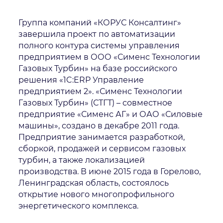
Группа компаний «КОРУС Консалтинг»
завершила проект по автоматизации
полного контура системы управления
Даю
согласие
на обработку персональных данных
предприятием в ООО «Сименс Технологии
Политика обработки персональных данных
Газовых Турбин» на базе российского
Я
согласен
на получение рекламно-информационных
решения «1C:ERP Управление
рассылок
предприятием 2». «Сименс Технологии
Oтправить
Газовых Турбин» (СТГТ) – совместное
Благодарим за заявку!
предприятие «Сименс АГ» и ОАО «Силовые
машины», создано в декабре 2011 года.
После обработки заявки с вами свяжется наш
Предприятие занимается разработкой,
сборкой, продажей и сервисом газовых
специалист.
турбин, а также локализацией
Не волнуйтесь, если пропустите звонок, мы
производства. В июне 2015 года в Горелово,
обязательно
перезвоним еще раз!
Ленинградская область, состоялось
открытие нового многопрофильного
энергетического комплекса.