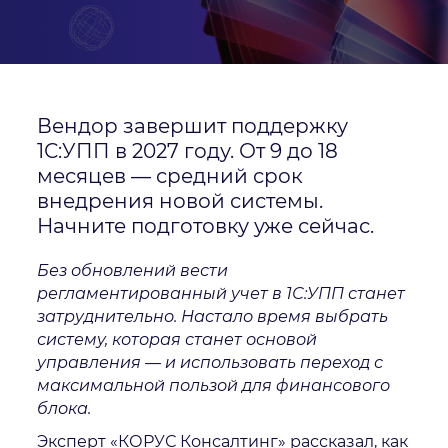
Даю
согласие
на обработку персональных данных
Вендор завершит поддержку
Политика обработки персональных данных
Я
согласен
на получение рекламно-информационных
1С:УПП в 2027 году. От 9 до 18
рассылок
месяцев — средний срок
Oтправить
внедрения новой системы.
Благодарим за заявку!
Начните подготовку уже сейчас.
Без обновлений вести
После обработки заявки с вами свяжется наш
регламентированный учет в 1С:УПП станет
специалист.
затруднительно. Настало время выбрать
систему, которая станет основой
Не волнуйтесь, если пропустите звонок, мы
управления — и использовать переход с
обязательно
перезвоним еще раз!
максимальной пользой для финансового
блока.
Эксперт «КОРУС Консалтинг» рассказал, как