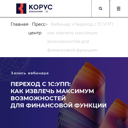
Главная
Пресс-
Вебинар «Переход с 1С:УПП:
центр
как извлечь максимум
возможностей для
финансовой функции»
Компания
Запись вебинара
ПЕРЕХОД С 1С:УПП:
ФИО
Должность
КАК ИЗВЛЕЧЬ МАКСИМУМ
ВОЗМОЖНОСТЕЙ
Телефон
Корпоративный E-mail
ДЛЯ ФИНАНСОВОЙ ФУНКЦИИ
Опишите подробнее Вашу задачу