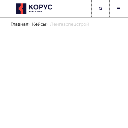
Главная
Кейсы
Ленгазспецстрой
Компания
ФИО
Должность
Телефон
Корпоративный E-mail
Опишите подробнее Вашу задачу