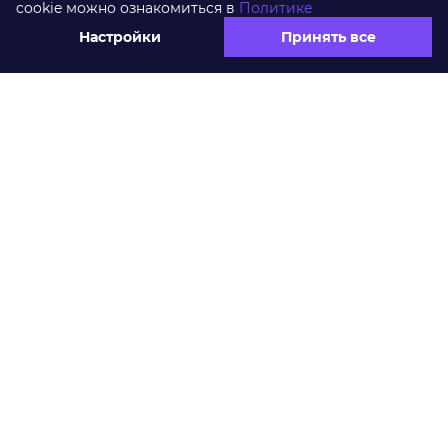
cookie можно ознакомиться в
Политике
Настройки
Принять все
ЗАДАЧА
В 2012 году перед руководством компании
остро встал вопрос о модернизации
существующей, морально устаревшей,
системы кадрового учета и расчета
заработной платы.
Проектной команде «КОРУС Консалтинг»