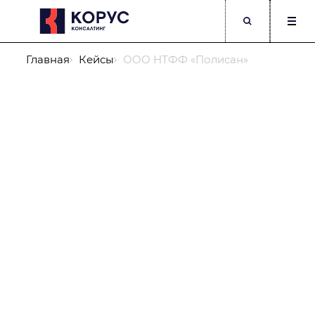
Главная
Кейсы
ООО НТФФ «Полисан»
Компания
ФИО
Должность
Телефон
Корпоративный E-mail
Опишите подробнее Вашу задачу