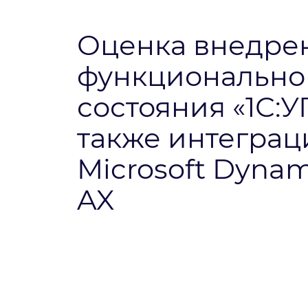
Оценка внедре
функционально
состояния «1С:У
также интеграц
Microsoft Dynam
AX