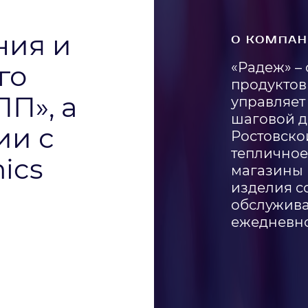
ния и
О КОМПАН
го
«Радеж» –
продуктовы
ПП», а
управляет
шаговой д
ии с
Ростовско
тепличное 
ics
магазины 
изделия с
обслужива
ежедневно