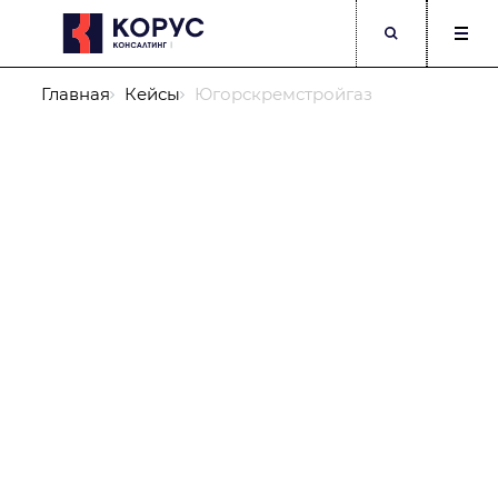
Главная
Кейсы
Югорскремстройгаз
Компания
ФИО
Должность
Телефон
Корпоративный E-mail
Опишите подробнее Вашу задачу